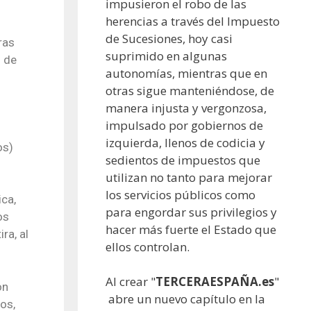
impusieron el robo de las
herencias a través del Impuesto
de Sucesiones, hoy casi
ras
suprimido en algunas
s de
autonomías, mientras que en
otras sigue manteniéndose, de
manera injusta y vergonzosa,
impulsado por gobiernos de
izquierda, llenos de codicia y
os)
sedientos de impuestos que
utilizan no tanto para mejorar
los servicios públicos como
ica,
para engordar sus privilegios y
os
hacer más fuerte el Estado que
ra, al
ellos controlan.
Al crear "
TERCERAESPAÑA.es
"
on
abre un nuevo capítulo en la
os,