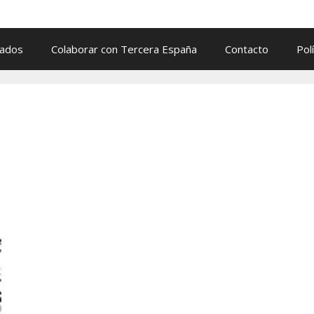
cados
Colaborar con Tercera España
Contacto
Pol