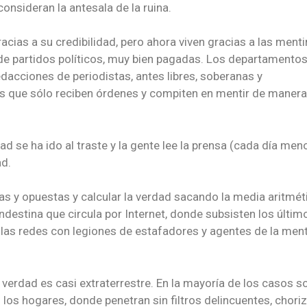
nsideran la antesala de la ruina.
cias a su credibilidad, pero ahora viven gracias a las menti
de partidos políticos, muy bien pagadas. Los departamento
dacciones de periodistas, antes libres, soberanas y
 que sólo reciben órdenes y compiten en mentir de manera
ad se ha ido al traste y la gente lee la prensa (cada día men
ad.
as y opuestas y calcular la verdad sacando la media aritmét
destina que circula por Internet, donde subsisten los últim
las redes con legiones de estafadores y agentes de la menti
 verdad es casi extraterrestre. En la mayoría de los casos s
os hogares, donde penetran sin filtros delincuentes, choriz