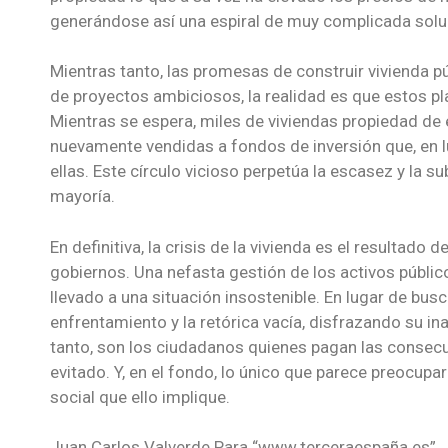
generándose así una espiral de muy complicada solu
Mientras tanto, las promesas de construir vivienda 
de proyectos ambiciosos, la realidad es que estos pla
Mientras se espera, miles de viviendas propiedad de
nuevamente vendidas a fondos de inversión que, en l
ellas. Este círculo vicioso perpetúa la escasez y la 
mayoría.
En definitiva, la crisis de la vivienda es el resultad
gobiernos. Una nefasta gestión de los activos público
llevado a una situación insostenible. En lugar de bus
enfrentamiento y la retórica vacía, disfrazando su in
tanto, son los ciudadanos quienes pagan las consecu
evitado. Y, en el fondo, lo único que parece preocupa
social que ello implique.
Juan Carlos Valverde Para “www.terceraespaña.es”