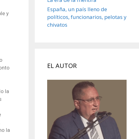
España, un país lleno de
le y
políticos, funcionarios, pelotas y
chivatos
do
EL AUTOR
ronto
o la
s
e
a
ho la