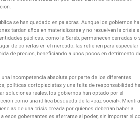
ción.
pública se han quedado en palabras. Aunque los gobiernos ha
nes tardan años en materializarse y no resuelven la crisis a
 entidades públicas, como la Sareb, permanecen cerradas o 
ugar de ponerlas en el mercado, las retienen para especular
subida de precios, beneficiando a unos pocos en detrimento de
o de una incompetencia absoluta por parte de los diferentes
s, políticas cortoplacistas y una falta de responsabilidad h
car soluciones reales, los gobiernos han optado por el
acción como una idílica búsqueda de la «paz social». Mientr
encias de una crisis creada por quienes deberían haberla
r a esos gobernantes es aferrarse al poder, sin importar el c