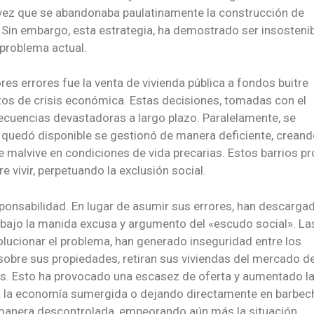
vez que se abandonaba paulatinamente la construcción de
; Sin embargo, esta estrategia, ha demostrado ser insostenib
 problema actual.
es errores fue la venta de vivienda pública a fondos buitre
s de crisis económica. Estas decisiones, tomadas con el
secuencias devastadoras a largo plazo. Paralelamente, se
e quedó disponible se gestionó de manera deficiente, crean
e malvive en condiciones de vida precarias. Estos barrios p
 vivir, perpetuando la exclusión social.
sponsabilidad. En lugar de asumir sus errores, han descargad
 bajo la manida excusa y argumento del «escudo social». La
solucionar el problema, han generado inseguridad entre los
l sobre sus propiedades, retiran sus viviendas del mercado d
as. Esto ha provocado una escasez de oferta y aumentado l
a la economía sumergida o dejando directamente en barbec
e manera descontrolada, empeorando aún más la situación