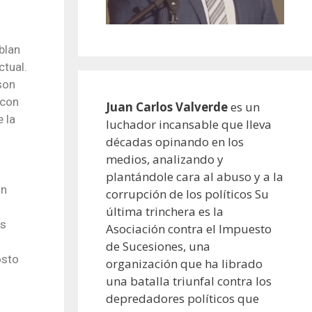
blan
ctual.
son
 con
Juan Carlos Valverde
es un
 la
luchador incansable que lleva
décadas opinando en los
medios, analizando y
plantándole cara al abuso y a la
an
corrupción de los políticos Su
última trinchera es la
as
Asociación contra el Impuesto
de Sucesiones, una
osto
organización que ha librado
una batalla triunfal contra los
depredadores políticos que