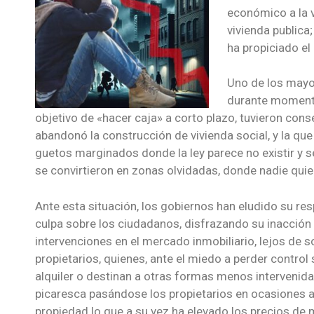
económico a la 
vivienda publica
ha propiciado el
Uno de los mayor
durante momento
objetivo de «hacer caja» a corto plazo, tuvieron con
abandonó la construcción de vivienda social, y la qu
guetos marginados donde la ley parece no existir y s
se convirtieron en zonas olvidadas, donde nadie quiere
Ante esta situación, los gobiernos han eludido su re
culpa sobre los ciudadanos, disfrazando su inacción
intervenciones en el mercado inmobiliario, lejos de 
propietarios, quienes, ante el miedo a perder contro
alquiler o destinan a otras formas menos intervenid
picaresca pasándose los propietarios en ocasiones 
propiedad lo que a su vez ha elevado los precios d