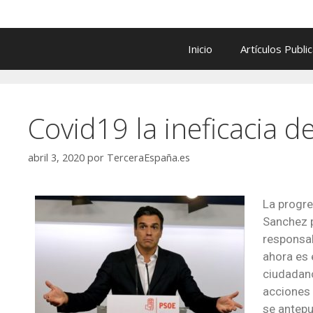
Inicio
Artículos Publi
Covid19 la ineficacia 
abril 3, 2020
por
TerceraEspaña.es
La progre
Sanchez p
responsab
ahora es 
ciudadano
acciones 
se antepus