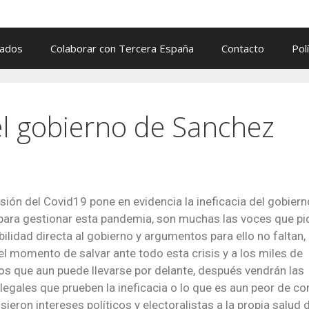
cados
Colaborar con Tercera España
Contacto
Pol
del gobierno de Sanchez
sión del Covid19 pone en evidencia la ineficacia del gobiern
ara gestionar esta pandemia, son muchas las voces que pi
ilidad directa al gobierno y argumentos para ello no faltan,
el momento de salvar ante todo esta crisis y a los miles de
s que aun puede llevarse por delante, después vendrán las
legales que prueben la ineficacia o lo que es aun peor de c
ieron intereses políticos y electoralistas a la propia salud 