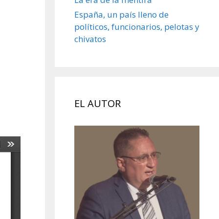
España, un país lleno de
políticos, funcionarios, pelotas y
chivatos
EL AUTOR