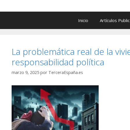
Inicio
Artículos Publi
La problemática real de la viv
responsabilidad política
marzo 9, 2025
por
TerceraEspaña.es