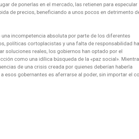
ugar de ponerlas en el mercado, las retienen para especular
subida de precios, beneficiando a unos pocos en detrimento de
o de una incompetencia absoluta por parte de los diferentes
s, políticas cortoplacistas y una falta de responsabilidad h
car soluciones reales, los gobiernos han optado por el
acción como una idílica búsqueda de la «paz social». Mientr
encias de una crisis creada por quienes deberían haberla
r a esos gobernantes es aferrarse al poder, sin importar el c