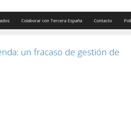
cados
Colaborar con Tercera España
Contacto
Pol
ienda: un fracaso de gestión de