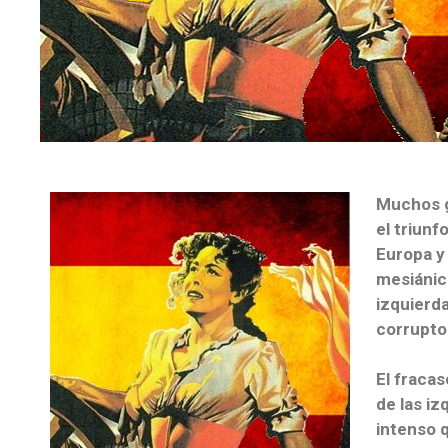
Muchos g
el triunf
Europa y 
mesiánico
izquierda
corrupto
El fracas
de las iz
intenso 