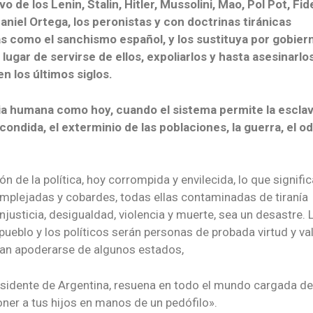
vo de los Lenin, Stalin, Hitler, Mussolini, Mao, Pol Pot, Fid
aniel Ortega, los peronistas y con doctrinas tiránicas
s como el sanchismo español, y los sustituya por gobier
ugar de servirse de ellos, expoliarlos y hasta asesinarlos
n los últimos siglos.
ria humana como hoy, cuando el sistema permite la esclav
scondida, el exterminio de las poblaciones, la guerra, el odi
 de la política, hoy corrompida y envilecida, lo que signific
omplejadas y cobardes, todas ellas contaminadas de tiranía
njusticia, desigualdad, violencia y muerte, sea un desastre. 
pueblo y los políticos serán personas de probada virtud y va
gran apoderarse de algunos estados,
presidente de Argentina, resuena en todo el mundo cargada de
oner a tus hijos en manos de un pedófilo».