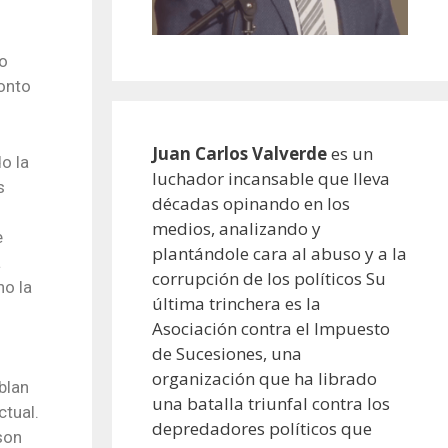
do
ronto
Juan Carlos Valverde
es un
o la
luchador incansable que lleva
s
décadas opinando en los
medios, analizando y
e
plantándole cara al abuso y a la
a
corrupción de los políticos Su
ho la
última trinchera es la
Asociación contra el Impuesto
de Sucesiones, una
organización que ha librado
blan
una batalla triunfal contra los
ctual.
depredadores políticos que
son