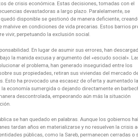
s de crisis económica. Estas decisiones, tomadas con el
secuencias devastadoras a largo plazo. Paralelamente, se
e quedó disponible se gestionó de manera deficiente, crean
e malvive en condiciones de vida precarias. Estos barrios p
 vivir, perpetuando la exclusión social.
sponsabilidad. En lugar de asumir sus errores, han descargad
 bajo la manida excusa y argumento del «escudo social». La
solucionar el problema, han generado inseguridad entre los
l sobre sus propiedades, retiran sus viviendas del mercado d
as. Esto ha provocado una escasez de oferta y aumentado l
a la economía sumergida o dejando directamente en barbec
e manera descontrolada, empeorando aún más la situación
ción.
pública se han quedado en palabras. Aunque los gobiernos ha
nes tardan años en materializarse y no resuelven la crisis a
 entidades públicas, como la Sareb, permanecen cerradas o 