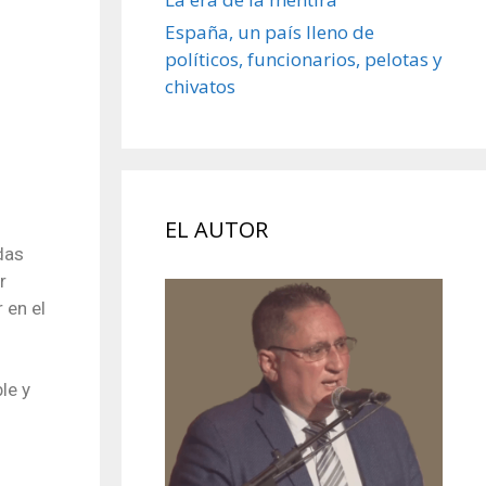
España, un país lleno de
políticos, funcionarios, pelotas y
chivatos
EL AUTOR
das
r
 en el
le y