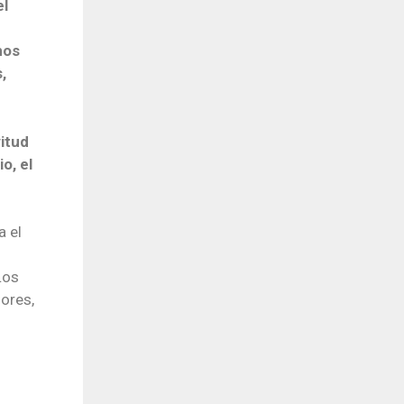
el
nos
,
itud
o, el
a el
Los
lores,