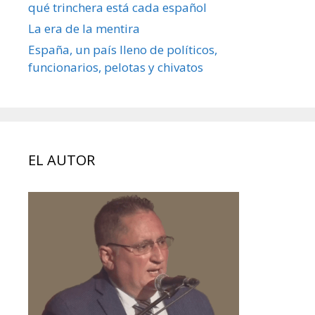
qué trinchera está cada español
La era de la mentira
España, un país lleno de políticos,
funcionarios, pelotas y chivatos
EL AUTOR